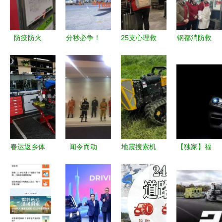
动
民心
防疫防火
分秒必争！
25支心理救
钢都消防救
共克时艰
贵州空中应
援专家团队
援大队创新
雁塔消防救
急救援体系
陆续抵汉，
服务模式
援主动服务
织就“生命
架起医患心
持续优化营
蔬菜投放点
守护网”
灵桥梁
商环境举措
筑起疫情防
落地见效
控消防安全
屏障
春运返乡体
闻令而动
地震搜索机
【独家】福
验未曾变，
冲锋在前 |
器人 精准
田汽车预挂
因为有你们
际华股份紧
定位与高效
牌67%宝沃
在路上14年
急驰援助灾
救援的选型
股权背后
的坚守——
区开展救援
指南 — 实
——转身未
救援服务
服务
力厂家推荐
尝不是一种