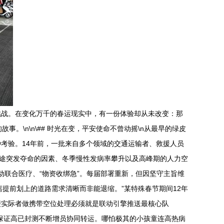
挑战。在变化万千的春运现实中，有一份体验却从未改变：那
\n\n\## 时光在变，平安使命不曾动摇\n从最早的绿皮
考验。14年前，一批来自多个领域的交通运输者、救援人员
沿途突发夺命的因素、冬季慢性发病率攀升以及高峰期的人力空
动联合医疗、“物资收绑急”。每届部署重新，但因坚守主旨维
距离提前划上的道路需求清晰而非能退缩。”某特殊春节期间12年
便实际者做携带空位处理必须就是联动引擎推送最核心队
保证高已封测不断增员协同转运。哪怕极其的小孩童连高热病