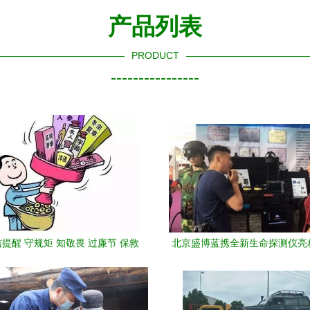
产品列表
PRODUCT
----------------
提醒 守规矩 知敬畏 过廉节 保救
北京盛博蓝携全新生命探测仪亮
援更高效
届国际消防展