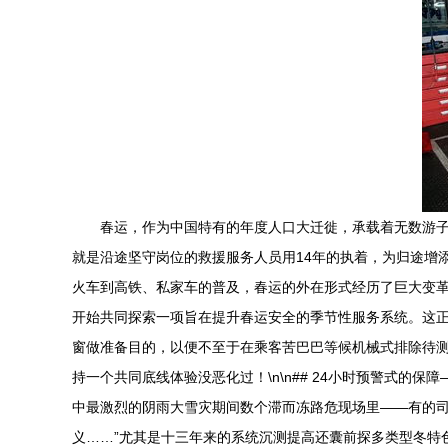
春运，作为中国特有的年度人口大迁徙，承载着无数游
就是沿途坚守岗位的救援服务人员用14年的执着，为归途增添
火车到高铁、私家车的普及，春运的外在形式经历了巨大变革
开始共同探索一项旨在提升春运安全的季节性服务系统。这正
窗做准备目的，以便不至于在乘客苦巴巴等候机械式排除待测
持一个共同底线体验没恶化过！\n\n## 24小时预警式的
中最激烈的阴雨大雪灾期间数个滞而冻路危现场里——有的
义……”尤其是十三年来的系统沉测提高还囊前探多类型冬特