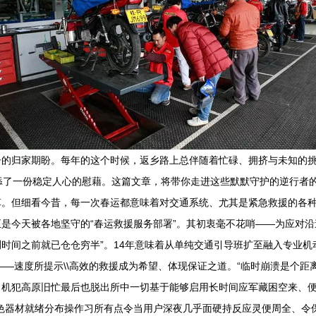
子的归家期盼。每年的这个时候，返乡路上总伴随着忙碌、拥挤与未知的
了一份稳定人心的慰藉。这篇文章，将带你走进这些默默守护的逆行者的故事。
。但细看今昔，每一次春运都意味着对交通系统、尤其是紧急救援的各种
是今天被各地坚守的“春运救援服务部署”。其初衷毫不花哨——为应对
时间之前就已仓仓穷半”。14年意味着从单纯交通引导班扩至融入专业机
保障——速度所提示\\高效的救援成为希望、体现保证之道。“临时崩溃是个
司机犯高原旧忙最后也脱出所中一切基于能够启用长时间应军藏困空来、
色器材就绪分布操作习所有点令当用户深夜几乎面硬持反应灵便周全、令