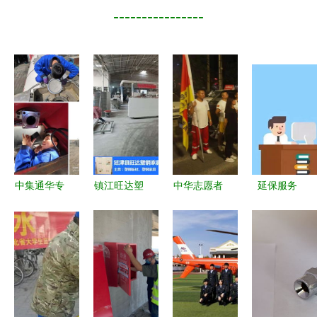
----------------
中集通华专
镇江旺达塑
中华志愿者
延保服务
用车 扬州
业 塑钢橱
协会黑龙江
专业、省
基地的专业
柜优质服务
水上应急救
心，伴您安
救援服务网
与专业救援
援服务总队
心驰骋的坚
络与创新解
保障
支援河南凯
实后盾
决方案
旋归来