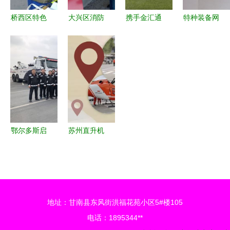
桥西区特色
大兴区消防
携手金汇通
特种装备网
志愿服务开
救援支队深
航，我校成
产品频道
启暖心惠民
入施工现
为秦皇岛地
打造全球领
新模式 救
场，以技术
区航空紧急
先的消防与
援服务点亮
服务筑牢安
救援新支点
应急救援装
社区安全之
全防线
备一站式服
光
务平台
鄂尔多斯启
苏州直升机
动警保联动
救援服务即
空地救援项
将启航，这
目 打造立
份使用与申
体化应急救
请全攻略请
地址：甘南县东风街洪福花苑小区5#楼105
援新体系
收好
电话：1895344**