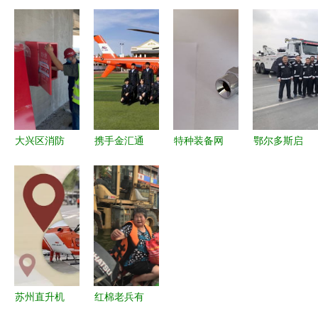
业 塑钢橱
协会黑龙江
专业、省
志愿服务开
柜优质服务
水上应急救
心，伴您安
启暖心惠民
与专业救援
援服务总队
心驰骋的坚
新模式 救
保障
支援河南凯
实后盾
援服务点亮
旋归来
社区安全之
光
大兴区消防
携手金汇通
特种装备网
鄂尔多斯启
救援支队深
航，我校成
产品频道
动警保联动
入施工现
为秦皇岛地
打造全球领
空地救援项
场，以技术
区航空紧急
先的消防与
目 打造立
服务筑牢安
救援新支点
应急救援装
体化应急救
全防线
备一站式服
援新体系
务平台
苏州直升机
红棉老兵有