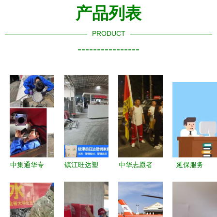
产品列表
PRODUCT
----------------
中集通华专
镇江旺达塑
中华志愿者
延保服务
用车 扬州
业 塑钢橱
协会黑龙江
专业、省
基地的专业
柜优质服务
水上应急救
心，伴您安
救援服务网
与专业救援
援服务总队
心驰骋的坚