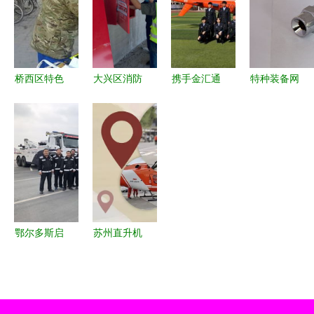
络与创新解
保障
支援河南凯
实后盾
决方案
旋归来
桥西区特色
大兴区消防
携手金汇通
特种装备网
志愿服务开
救援支队深
航，我校成
产品频道
启暖心惠民
入施工现
为秦皇岛地
打造全球领
新模式 救
场，以技术
区航空紧急
先的消防与
援服务点亮
服务筑牢安
救援新支点
应急救援装
社区安全之
全防线
备一站式服
光
务平台
鄂尔多斯启
苏州直升机
动警保联动
救援服务即
空地救援项
将启航，这
目 打造立
份使用与申